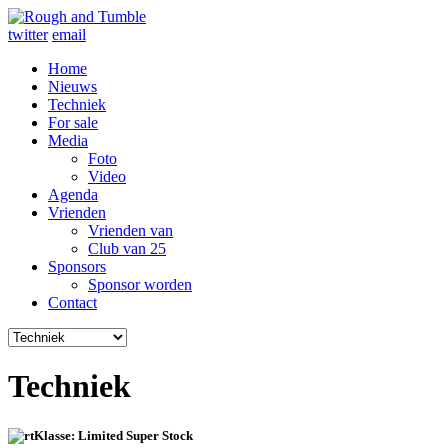
twitter
email
Home
Nieuws
Techniek
For sale
Media
Foto
Video
Agenda
Vrienden
Vrienden van
Club van 25
Sponsors
Sponsor worden
Contact
Techniek
Klasse: Limited Super Stock